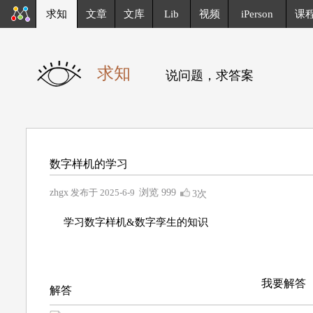
求知
文章
文库
Lib
视频
iPerson
课
求知
说问题，求答案
数字样机的学习
zhgx
发布于 2025-6-9
浏览
999
3次
学习数字样机&数字孪生的知识
我要解答
解答