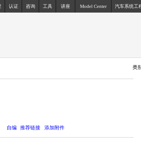
程
认证
咨询
工具
讲座
Model Center
汽车系统工
类
自编
推荐链接
添加附件