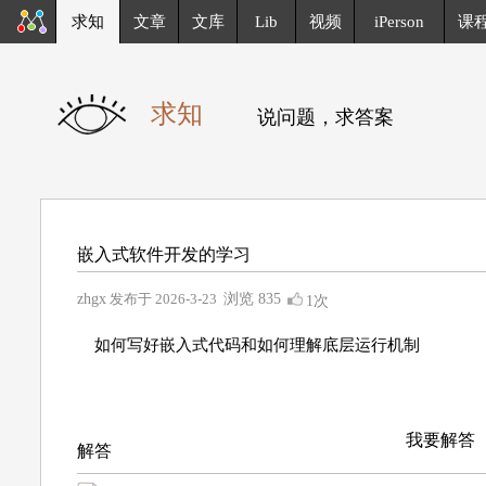
求知
文章
文库
Lib
视频
iPerson
课
求知
说问题，求答案
嵌入式软件开发的学习
zhgx
发布于 2026-3-23
浏览
835
1次
如何写好嵌入式代码和如何理解底层运行机制
我要解答
解答