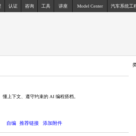
程
认证
咨询
工具
讲座
Model Center
汽车系统工
目、懂上下文、遵守约束的 AI 编程搭档。
自编
推荐链接
添加附件