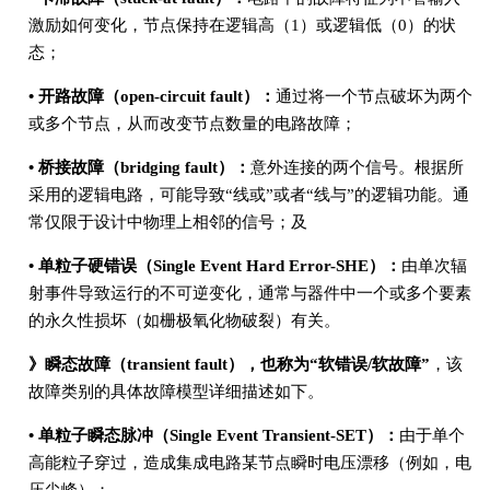
激励如何变化，节点保持在逻辑高（1）或逻辑低（0）的状
态；
• 开路故障（open-circuit fault）：
通过将一个节点破坏为两个
或多个节点，从而改变节点数量的电路故障；
• 桥接故障（bridging fault）：
意外连接的两个信号。根据所
采用的逻辑电路，可能导致“线或”或者“线与”的逻辑功能。通
常仅限于设计中物理上相邻的信号；及
• 单粒子硬错误（Single Event Hard Error-SHE）：
由单次辐
射事件导致运行的不可逆变化，通常与器件中一个或多个要素
的永久性损坏（如栅极氧化物破裂）有关。
》瞬态故障（transient fault），也称为“软错误/软故障”
，该
故障类别的具体故障模型详细描述如下。
• 单粒子瞬态脉冲（Single Event Transient-SET）：
由于单个
高能粒子穿过，造成集成电路某节点瞬时电压漂移（例如，电