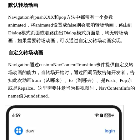
默认转场动画
      // 路由到hsp包中的登录页面

Navigation的pushXXX和pop方法中都带有一个参数
animated，将animated设置成false则会取消转场动画，路由到
      loginPageInHSP()

Dialog模式页面或者路由出Dialog模式页面是，均无转场动
画，如果需要转场动画，可以通过自定义转场动画实现。
    }

自定义转场动画
  }

Navigation通过customNavContentTransition事件提供自定义转
场动画的能力，当转场开始时，通过回调函数告知开发者，告
  build() {

知此次动画from（从哪来）、to（到哪去）、是Push、Pop亦
或是Repalce。这里需要注意当为根视图时，NavContentInfo的
    Navigation(this.pageStack) {

name值为undefined。
      Button("login With HSP module")

        .onClick(() => {

          let loginParam : LoginParamInHSP = new LoginParamI