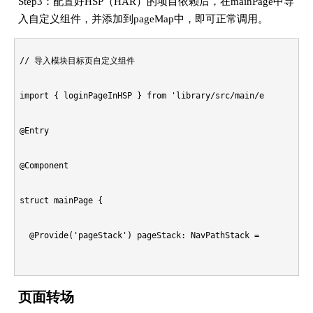
Step3：配置好HSP（HAR）的项目依赖后，在mainPage中导
入自定义组件，并添加到pageMap中，即可正常调用。
// 导入模块目标页自定义组件

import { loginPageInHSP } from 'library/src/main/ets/pages/l
@Entry

@Component

struct mainPage {

  @Provide('pageStack') pageStack: NavPathStack = new NavPat
  @Builder pageMap(name: string) {

页面转场
    if (name === 'loginPageInHSP') {
