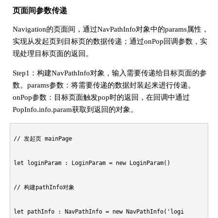
页面间参数传递
      loginPageView()

Navigation的页面间，通过NavPathInfo对象中的params属性，
实现从发起页到目标页的数据传递；通过onPop回调参数，实
    } else if (pageName === 'mainPage') {

现处理目标页面的返回。
      mainPageView()

Step1：构建NavPathInfo对象，输入需要传递给目标页面的参
数。params参数：将需要传递的数据封装起来进行传递。
    }

onPop参数：目标页面触发pop时的返回，在回调中通过
PopInfo.info.param获取到返回的对象。
  }

// 发起页 mainPage

  build() {

let loginParam : LoginParam = new LoginParam()

    Navigation(this.pageStack){

// 构建pathInfo对象

      ...

let pathInfo : NavPathInfo = new NavPathInfo('loginPage', lo
      Button('login').onClick( ent => {
