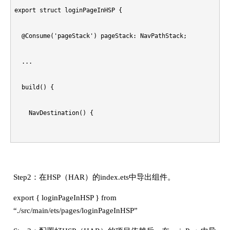
export struct loginPageInHSP {

    }

  @Consume('pageStack') pageStack: NavPathStack;

  }

  ...

  build() {

    NavDestination() {

      ...

    }

Step2：在HSP（HAR）的index.ets中导出组件。
  }

export { loginPageInHSP } from
“./src/main/ets/pages/loginPageInHSP”