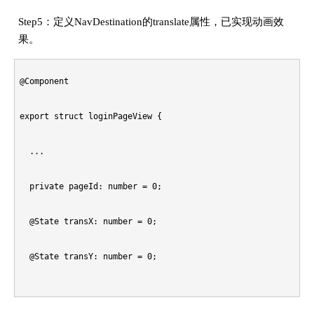
}

Step5：定义NavDestination的translate属性，已实现动画效
    } else if (operation == NavigationOperation.POP) {

      onTransitionEnd: (isSuccess: boolean)=>{

果。
// 执行动画

      if (isInPage) {

        ...

animateTo({

@Component

        return this.onPopInStart;

      },

  duration: 1000,

export struct loginPageView {

      } else {

      transition: (transitionProxy: NavigationTransitionProx
  curve: Curve.EaseInOut,

  ...

        return this.onPopOutStart;

        ...

  onFinish: ()=>{

  private pageId: number = 0;

      }

      },

    if (pageOut != undefined && pageOut.pageID != -1) {

  @State transX: number = 0;

    } else {

      timeout: 100,

      pageOut.getFinished(operation, false)();

  @State transY: number = 0;

      if (isInPage) {

    };

    }

        return this.onReplaceInStart;

    return customAnimation;
