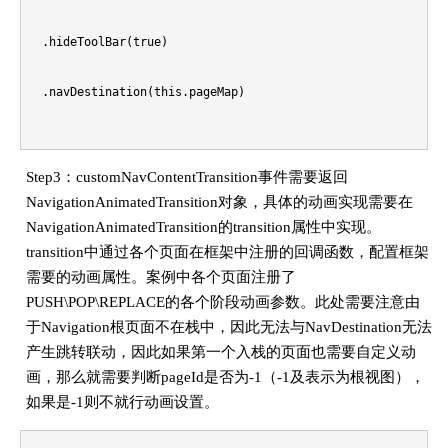
  onPushOutEnd: () => void = () => {};

  .hideToolBar(true)

  onPushOutFinish: () => void = () => {};

  .navDestination(this.pageMap)

  onPopOutStart: () => void = () => {};

  .customNavContentTransition((from: NavContentInfo, to: Nav
Step3：customNavContentTransition事件需要返回
  onPopOutEnd: () => void = () => {};

    // 对于Dialog型的页面，此处统一做了自定义动画的屏蔽，若需要动画
NavigationAnimatedTransition对象，具体的动画实现需要在
NavigationAnimatedTransition的transition属性中实现。
  onPopOutFinish: () => void = () => {};

    if (from.mode == NavDestinationMode.DIALOG || to.mode ==
transition中通过各个页面在框架中注册的回调函数，配置框架
需要的动画属性。案例中各个页面注册了
  onReplaceOutStart: () => void = () => {};

      console.error(`==== no transition because Dialog`);

PUSH\POP\REPLACE的各个阶段动画参数。此处需要注意由
于Navigation根页面不在栈中，因此无法与NavDestination无法
  onReplaceOutEnd: () => void = () => {};

      return undefined;

产生跳转联动，因此如果第一个入栈的页面也需要自定义动
画，那么就需要判断pageId是否为-1（-1及表示为根视图），
  onReplaceOutFinish: () => void = () => {};

    }

如果是-1则不就行动画设置。
  ...

    let pageIn : CustomTransition | undefined;
