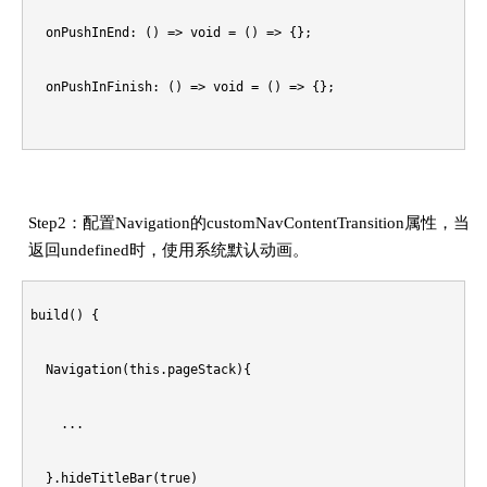
  onPushInEnd: () => void = () => {};

  onPushInFinish: () => void = () => {};

  onPopInStart: () => void = () => {};

  onPopInEnd: () => void = () => {};

Step2：配置Navigation的customNavContentTransition属性，当
返回undefined时，使用系统默认动画。
  onPopInFinish: () => void = () => {};

  onReplaceInStart: () => void = () => {};

build() {

  onReplaceInEnd: () => void = () => {};

  Navigation(this.pageStack){

  onReplaceInFinish: () => void = () => {};

    ...

  onPushOutStart: () => void = () => {};

  }.hideTitleBar(true)
