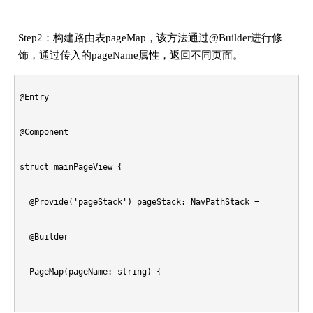
  }

Step2：构建路由表pageMap，该方法通过@Builder进行修
饰，通过传入的pageName属性，返回不同页面。
@Entry

@Component

struct mainPageView {

  @Provide('pageStack') pageStack: NavPathStack = new NavPat
  @Builder

  PageMap(pageName: string) {

    if (pageName === 'loginPage') {
