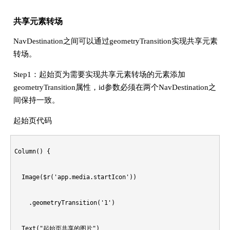
    if (pageIn != undefined && pageIn.pageID != -1) {

  aboutToAppear(): void {

      } else {

共享元素转场
  })

      pageIn.getFinished(operation, true)();

    this.pageId = this.pageStack.getAllPathName().length - 1
NavDestination之间可以通过geometryTransition实现共享元素
        return this.onReplaceOutStart;

转场。
    }

    let ct : CustomTransition = new CustomTransition();

      }

Step1：起始页为需要实现共享元素转场的元素添加
    transitionProxy.finishTransition();

    ct.pageID = this.pageId;

geometryTransition属性，id参数必须在两个NavDestination之
    }

间保持一致。
  }}, ()=>{

    ct.onPushInStart = ct.onPushOutEnd = ct.onPopInStart = c
起始页代码
  }

  if (pageOut != undefined && pageOut.pageID != -1) {

      this.transX = -300;

  // 获取动画结束阶段参数回调

Column() {

    pageOut.getEnd(operation, false)();

    }

  public getEnd(operation : NavigationOperation, isInPage : 
  Image($r('app.media.startIcon'))

  }

    ct.onPushInEnd = ct.onPushOutStart = ct.onPopInEnd = ct.
    ...

    .geometryTransition('1')

  if (pageIn != undefined && pageIn.pageID != -1) {

      this.transX = 0;

  }

  Text("起始页共享的图片")
