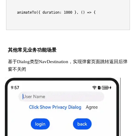
    })

    animateTo({ duration: 1000 }, () => {

    this.customTransitionMap.delete(pageId);

    // 定义translate，已实现动画

      this.pageStack.pushPath({ name: 'DestinationPage' }, f
  }

    .translate({x: this.transX, y: this.transY, z: 0})

    })

其他常见业务功能场景
  }

  getAnimateParam(pageId: number): CustomTransition {

基于Dialog类型NavDestination，实现弹窗页面跳转返回后弹
窗不关闭
    ...

    return this.customTransitionMap.get(pageId) as CustomTra
  }
