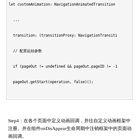
let customAnimation: NavigationAnimatedTransition = {

    let pageOut : CustomTransition | undefined;

  ...

  // 获取启动阶段参数回调

    pageIn = CustomTransitionFW.getInstance().getAnimatePara
  transition: (transitionProxy: NavigationTransitionProxy)=>
  public getStart(operation : NavigationOperation, isInPage 
    pageOut = CustomTransitionFW.getInstance().getAnimatePar
  // 配置起始参数

    if (operation == NavigationOperation.PUSH) {

    // 业务首页跳转时若没有自定义动画诉求，此处可以通过判断页面id是否为-
  if (pageOut != undefined && pageOut.pageID != -1) {

      if (isInPage) {

    if (from.index === -1 || to.index === -1) {

  pageOut.getStart(operation, false)();

        return this.onPushInStart;

      return undefined;

}

      } else {

    }

if (pageIn != undefined && pageIn.pageID != -1) {

        return this.onPushOutStart;

Step4：在各个页面中定义动画回调，并往自定义动画框架中
    // 创建自定义转场协议，各个页面都会根据协议中的配置进行转场，当返回u
注册。并在组件onDisAppear生命周期中注销框架中的页面动
  pageIn.getStart(operation, true)();

      }

画回调。
    let customAnimation: NavigationAnimatedTransition = {
