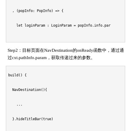
  , (popInfo: PopInfo) => {

        let pathInfo : NavPathInfo = new NavPathInfo('loginP
    let loginParam : LoginParam = popInfo.info.param as Logi
        this.pageStack.pushDestination(pathInfo, true);

    ...

      })

Step2：目标页面在NavDestination的onReady函数中，通过通
  })

    }.navDestination(this.pageMap)

过cxt.pathInfo.param，获取传递过来的参数。
// 讲参数传递到目标页

    ...

build() {

  }

  NavDestination(){

    ...

  }.hideTitleBar(true)
