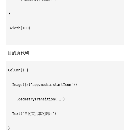
    pageIn.getEnd(operation, true)();

    }

  // 获取动画结束后参数回调

}

  }

    ct.onPushInFinish = ct.onPopInFinish  = ct.onReplaceInFi
  public getFinished(operation : NavigationOperation, isInPa
.width(100)

})

      this.transX = 0;

    ...

}

    }

目的页代码
  }

    ct.onPushOutFinish = ct.onPopOutFinish  = ct.onReplaceOu
}

Column() {

      this.transX = -300;

  Image($r('app.media.startIcon'))

    }

// 自定义动画对象框架

    .geometryTransition('1')

    // 将页面的动画效果注册到动画框架中

export class CustomTransitionFW {

  Text("目的页共享的图片")

    CustomTransitionFW.getInstance().registerNavParam(ct)

  // 各个页面自定义动画对象映射表

}
