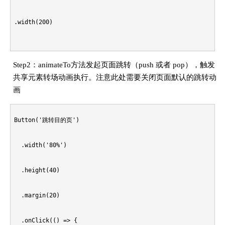
  }

  private customTransitionMap: Map<number, CustomTransition>
.width(200)

  ...

  build() {

Step2：animateTo方法发起页面跳转（push 或者 pop），触发
  registerNavParam(ct : CustomTransition): void {

共享元素转场动画执行。注意此处需要关闭页面默认的跳转动
    NavDestination(){

画
    ...

      ...

Button('跳转目的页')

    this.customTransitionMap.set(ct.pageID, ct);

    }.hideTitleBar(true)

  .width('80%')

  }

    .onDisAppear(()=>{

  .height(40)

      // 组件销毁的时候，需要将页面的动画效果从框架中删除

  .margin(20)

  unRegisterNavParam(pageId: number): void {

      CustomTransitionFW.getInstance().unRegisterNavParam(th
  .onClick(() => {

    ...
