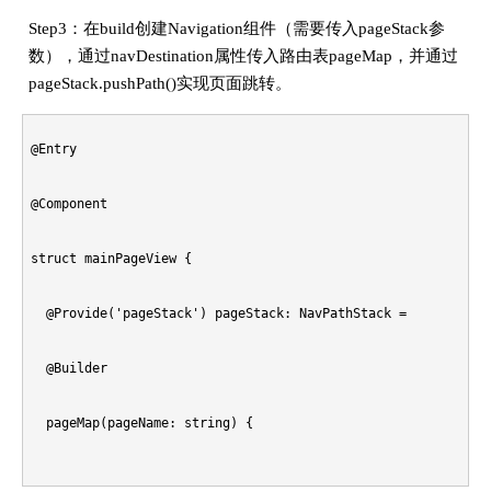
Step3：在build创建Navigation组件（需要传入pageStack参
      loginPageView()

数），通过navDestination属性传入路由表pageMap，并通过
pageStack.pushPath()实现页面跳转。
    } else if (pageName === 'mainPage') {

@Entry

      mainPageView()

@Component

    }

struct mainPageView {

  }

  @Provide('pageStack') pageStack: NavPathStack = new NavPat
  build() {

  @Builder

    ...

  pageMap(pageName: string) {

  }

    if (pageName === 'loginPage') {
