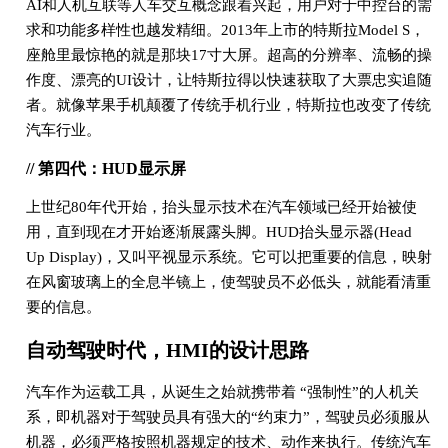
AI和人机互联等人车交互概念跟着兴起，用户对于中控台的需
求和功能多样性也越发精细。2013年上市的特斯拉Model S，
座舱里最惊艳的就是那块17寸大屏。超高的分辨率、流畅的操
作度、漂亮的UI设计，让特斯拉得以快速获取了大票忠实追随
者。就像苹果手机颠覆了传统手机行业，特斯拉也改变了传统
汽车行业。
// 第四代：HUD显示屏
上世纪80年代开始，抬头显示技术在汽车领域已经开始被使
用，直到现在才开始逐渐展露头脚。HUD抬头显示器(Head
Up Display)，又叫平视显示系统。它可以把重要的信息，映射
在风窗玻璃上的全息半镜上，使驾驶员不必低头，就能看清重
要的信息。
自动驾驶时代，HMI的设计思路
汽车作为运载工具，从诞生之始就携带着 “强制性”的人机关
系，即机器对于驾驶员具有强大的“约束力”，驾驶员必须服从
机器，必须严格按照机器规定的技术、动作来执行。传统汽车