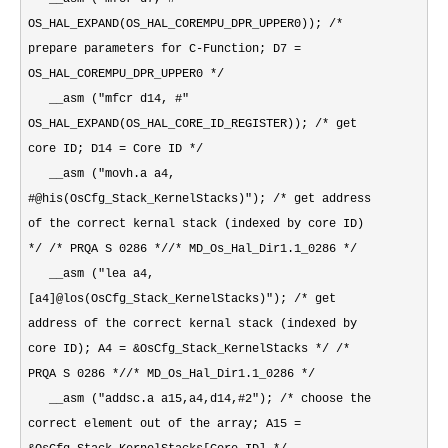
OS_HAL_EXPAND(OS_HAL_COREMPU_DPR_UPPER0)); /*
prepare parameters for C-Function; D7 =
OS_HAL_COREMPU_DPR_UPPER0 */
__asm ("mfcr d14, #"
OS_HAL_EXPAND(OS_HAL_CORE_ID_REGISTER)); /* get
core ID; D14 = Core ID */
__asm ("movh.a a4,
#@his(OsCfg_Stack_KernelStacks)"); /* get address
of the correct kernal stack (indexed by core ID)
*/ /* PRQA S 0286 *//* MD_Os_Hal_Dir1.1_0286 */
__asm ("lea a4,
[a4]@los(OsCfg_Stack_KernelStacks)"); /* get
address of the correct kernal stack (indexed by
core ID); A4 = &OsCfg_Stack_KernelStacks */ /*
PRQA S 0286 *//* MD_Os_Hal_Dir1.1_0286 */
__asm ("addsc.a a15,a4,d14,#2"); /* choose the
correct element out of the array; A15 =