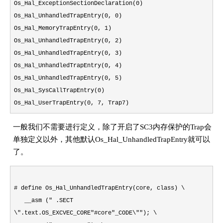
Os_Hal_ExceptionSectionDeclaration(0)
Os_Hal_UnhandledTrapEntry(0, 0)
Os_Hal_MemoryTrapEntry(0, 1)
Os_Hal_UnhandledTrapEntry(0, 2)
Os_Hal_UnhandledTrapEntry(0, 3)
Os_Hal_UnhandledTrapEntry(0, 4)
Os_Hal_UnhandledTrapEntry(0, 5)
Os_Hal_SysCallTrapEntry(0)
Os_Hal_UserTrapEntry(0, 7, Trap7)
一般我们不需要进行定义，除了开启了SC3内存保护的Trap会
单独定义以外，其他默认Os_Hal_UnhandledTrapEntry就可以
了。
# define Os_Hal_UnhandledTrapEntry(core, class) \
__asm (" .SECT
\".text.OS_EXCVEC_CORE"#core"_CODE\""); \