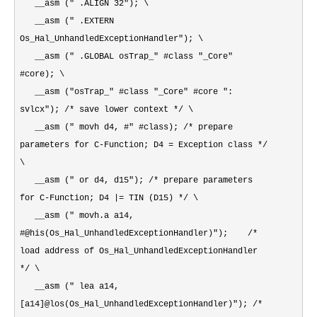
__asm (" .ALIGN 32"); \
__asm (" .EXTERN
Os_Hal_UnhandledExceptionHandler"); \
__asm (" .GLOBAL osTrap_" #class "_Core"
#core); \
__asm ("osTrap_" #class "_Core" #core ":
svlcx"); /* save lower context */ \
__asm (" movh d4, #" #class); /* prepare
parameters for C-Function; D4 = Exception class */
\
__asm (" or d4, d15"); /* prepare parameters
for C-Function; D4 |= TIN (D15) */ \
__asm (" movh.a a14,
#@his(Os_Hal_UnhandledExceptionHandler)"); /*
load address of Os_Hal_UnhandledExceptionHandler
*/ \
__asm (" lea a14,
[a14]@los(Os_Hal_UnhandledExceptionHandler)"); /*