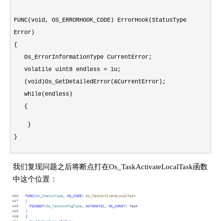
FUNC(void, OS_ERRORHOOK_CODE) ErrorHook(StatusType
Error)
{
Os_ErrorInformationType CurrentError;
volatile uint8 endless = 1u;
(void)Os_GetDetailedError(&CurrentError);
while(endless)
{
}
}
我们复现问题之后将断点打在Os_TaskActivateLocalTask函数
中这个位置：