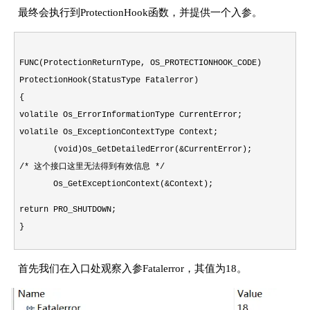
最终会执行到ProtectionHook函数，并提供一个入参。
FUNC(ProtectionReturnType, OS_PROTECTIONHOOK_CODE)
ProtectionHook(StatusType Fatalerror)
{
volatile Os_ErrorInformationType CurrentError;
volatile Os_ExceptionContextType Context;
(void)Os_GetDetailedError(&CurrentError);
/* 这个接口这里无法得到有效信息 */
Os_GetExceptionContext(&Context);
return PRO_SHUTDOWN;
}
首先我们在入口处观察入参Fatalerror，其值为18。