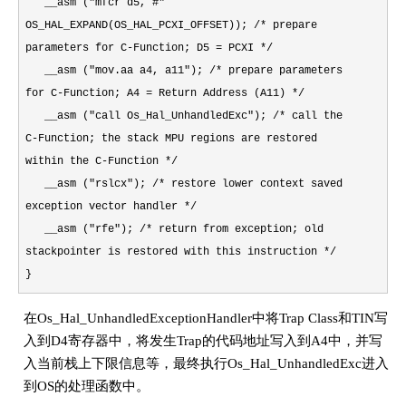
__asm ("mfcr d5, #"
OS_HAL_EXPAND(OS_HAL_PCXI_OFFSET)); /* prepare
parameters for C-Function; D5 = PCXI */
__asm ("mov.aa a4, a11"); /* prepare parameters
for C-Function; A4 = Return Address (A11) */
__asm ("call Os_Hal_UnhandledExc"); /* call the
C-Function; the stack MPU regions are restored
within the C-Function */
__asm ("rslcx"); /* restore lower context saved
exception vector handler */
__asm ("rfe"); /* return from exception; old
stackpointer is restored with this instruction */
}
在Os_Hal_UnhandledExceptionHandler中将Trap Class和TIN写
入到D4寄存器中，将发生Trap的代码地址写入到A4中，并写
入当前栈上下限信息等，最终执行Os_Hal_UnhandledExc进入
到OS的处理函数中。