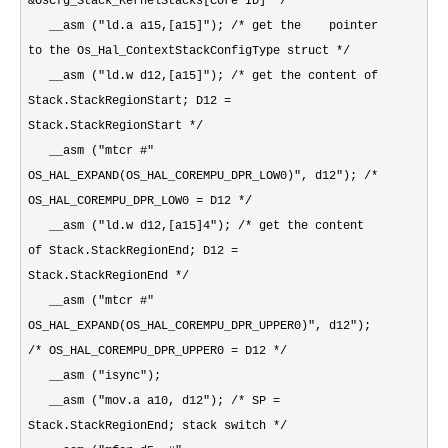
&OsCfg_Stack_KernelStacks[Core ID] */
__asm ("ld.a a15,[a15]"); /* get the pointer
to the Os_Hal_ContextStackConfigType struct */
__asm ("ld.w d12,[a15]"); /* get the content of
Stack.StackRegionStart; D12 =
Stack.StackRegionStart */
__asm ("mtcr #"
OS_HAL_EXPAND(OS_HAL_COREMPU_DPR_LOW0)", d12"); /*
OS_HAL_COREMPU_DPR_LOW0 = D12 */
__asm ("ld.w d12,[a15]4"); /* get the content
of Stack.StackRegionEnd; D12 =
Stack.StackRegionEnd */
__asm ("mtcr #"
OS_HAL_EXPAND(OS_HAL_COREMPU_DPR_UPPER0)", d12");
/* OS_HAL_COREMPU_DPR_UPPER0 = D12 */
__asm ("isync");
__asm ("mov.a a10, d12"); /* SP =
Stack.StackRegionEnd; stack switch */