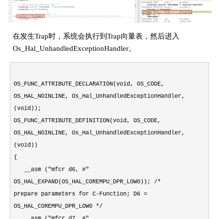
在发生Trap时，系统会执行到Trap向量表，然后进入
Os_Hal_UnhandledExceptionHandler。
OS_FUNC_ATTRIBUTE_DECLARATION(void, OS_CODE,
OS_HAL_NOINLINE, Os_Hal_UnhandledExceptionHandler,
(void));
OS_FUNC_ATTRIBUTE_DEFINITION(void, OS_CODE,
OS_HAL_NOINLINE, Os_Hal_UnhandledExceptionHandler,
(void))
{
__asm ("mfcr d6, #"
OS_HAL_EXPAND(OS_HAL_COREMPU_DPR_LOW0)); /*
prepare parameters for C-Function; D6 =
OS_HAL_COREMPU_DPR_LOW0 */
__asm ("mfcr d7, #"