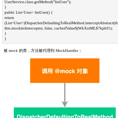
UserService.class.getMethod("listUser");
}
public List<User> listUser() {
return
(List<User>)DispatcherDefaultingToRealMethod.interceptAbstract(thi
this.mockitoInterceptor, false, cachedValue$jWkXotML$7kplrf1);
}
}
被 mock 的类，方法被代理到 MockHandler；