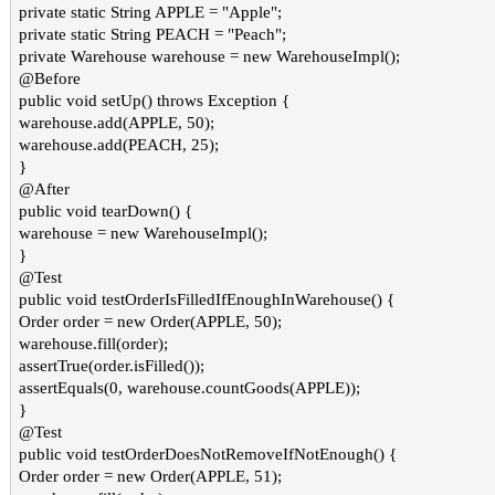
private static String APPLE = "Apple";
private static String PEACH = "Peach";
private Warehouse warehouse = new WarehouseImpl();
@Before
public void setUp() throws Exception {
warehouse.add(APPLE, 50);
warehouse.add(PEACH, 25);
}
@After
public void tearDown() {
warehouse = new WarehouseImpl();
}
@Test
public void testOrderIsFilledIfEnoughInWarehouse() {
Order order = new Order(APPLE, 50);
warehouse.fill(order);
assertTrue(order.isFilled());
assertEquals(0, warehouse.countGoods(APPLE));
}
@Test
public void testOrderDoesNotRemoveIfNotEnough() {
Order order = new Order(APPLE, 51);