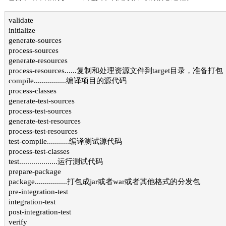
validate
initialize
generate-sources
process-sources
generate-resources
process-resources......复制和处理资源文件到target目录，准备打包
compile................编译项目的源代码
process-classes
generate-test-sources
process-test-sources
generate-test-resources
process-test-resources
test-compile...........编译测试源代码
process-test-classes
test...................运行测试代码
prepare-package
package................打包成jar或者war或者其他格式的分发包
pre-integration-test
integration-test
post-integration-test
verify