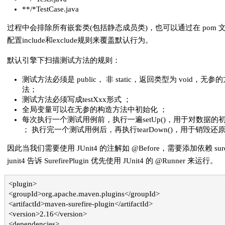
**/*TestCase.java
过程中会排除所有嵌套类(包括静态成员类)，也可以通过在 pom 
配置include和exclude规则来覆盖默认行为。
默认引擎下扫描测试方法的规则：
测试方法必须是 public， 非 static，返回类型为 void，无参
法；
测试方法必须写成testXxx形式 ；
全局变量可以在无参的构造方法中初始化 ；
每次执行一个测试用例前，执行一遍setUp()，用于对数据的
； 执行完一个测试用例后，再执行tearDown()，用于销毁还原
因此当我们需要使用 JUnit4 的注解如 @Before，需要添加依赖 suref
junit4 告诉 SurefirePlugin 优先使用 JUnit4 的 @Runner 来运行。
<plugin>
<groupId>org.apache.maven.plugins</groupId>
<artifactId>maven-surefire-plugin</artifactId>
<version>2.16</version>
<dependencies>