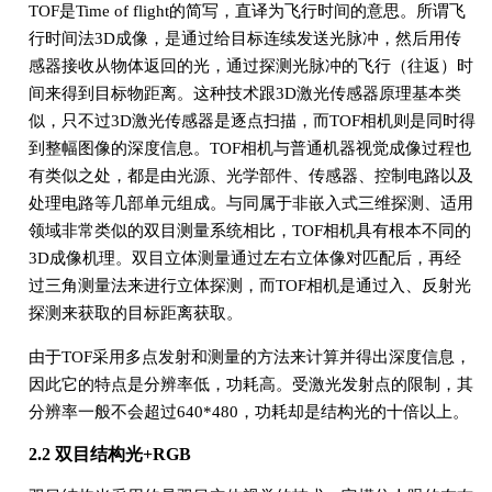
TOF是Time of flight的简写，直译为飞行时间的意思。所谓飞
行时间法3D成像，是通过给目标连续发送光脉冲，然后用传
感器接收从物体返回的光，通过探测光脉冲的飞行（往返）时
间来得到目标物距离。这种技术跟3D激光传感器原理基本类
似，只不过3D激光传感器是逐点扫描，而TOF相机则是同时得
到整幅图像的深度信息。TOF相机与普通机器视觉成像过程也
有类似之处，都是由光源、光学部件、传感器、控制电路以及
处理电路等几部单元组成。与同属于非嵌入式三维探测、适用
领域非常类似的双目测量系统相比，TOF相机具有根本不同的
3D成像机理。双目立体测量通过左右立体像对匹配后，再经
过三角测量法来进行立体探测，而TOF相机是通过入、反射光
探测来获取的目标距离获取。
由于TOF采用多点发射和测量的方法来计算并得出深度信息，
因此它的特点是分辨率低，功耗高。受激光发射点的限制，其
分辨率一般不会超过640*480，功耗却是结构光的十倍以上。
2.2 双目结构光+RGB