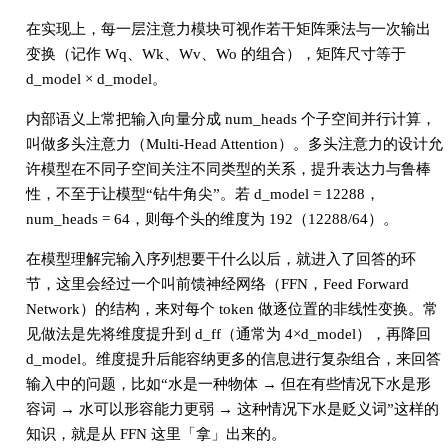
在实现上，每一层注意力模块可视作若干矩阵乘法与一次输出
变换（记作 Wq、Wk、Wv、Wo 的组合），矩阵尺寸等于
d_model × d_model。
内部语义上常把输入向量分成 num_heads 个子空间并行计算，
叫做多头注意力（Multi-Head Attention）。多头注意力的设计允
许模型在不同子空间关注不同类型的关系，提升表达力与鲁棒
性，不至于让模型“钻牛角尖”。若 d_model = 12288，
num_heads = 64，则每个头的维度为 192（12288/64）。
在模型理解完输入序列想要干什么以后，就进入了回答的环
节，这里会经过一个叫前馈神经网络（FFN，Feed Forward
Network）的结构，来对每个 token 做逐位置的非线性变换。常
见做法是先将维度提升到 d_ff（通常为 4×d_model），再降回
d_model。维度提升后能容纳更多的信息进行复杂组合，来回答
输入中的问题，比如“水是一种物体 → 但在有些情况下水是形
容词 → 水可以形容能力更弱 → 这种情况下水是贬义词”这样的
知识，就是从 FFN 这里「拿」出来的。