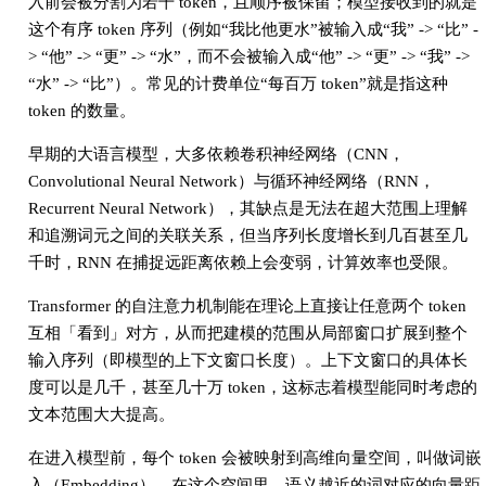
入前会被分割为若干 token，且顺序被保留；模型接收到的就是
这个有序 token 序列（例如“我比他更水”被输入成“我” -> “比” -
> “他” -> “更” -> “水”，而不会被输入成“他” -> “更” -> “我” ->
“水” -> “比”）。常见的计费单位“每百万 token”就是指这种
token 的数量。
早期的大语言模型，大多依赖卷积神经网络（CNN，
Convolutional Neural Network）与循环神经网络（RNN，
Recurrent Neural Network），其缺点是无法在超大范围上理解
和追溯词元之间的关联关系，但当序列长度增长到几百甚至几
千时，RNN 在捕捉远距离依赖上会变弱，计算效率也受限。
Transformer 的自注意力机制能在理论上直接让任意两个 token
互相「看到」对方，从而把建模的范围从局部窗口扩展到整个
输入序列（即模型的上下文窗口长度）。上下文窗口的具体长
度可以是几千，甚至几十万 token，这标志着模型能同时考虑的
文本范围大大提高。
在进入模型前，每个 token 会被映射到高维向量空间，叫做词嵌
入（Embedding）。在这个空间里，语义越近的词对应的向量距