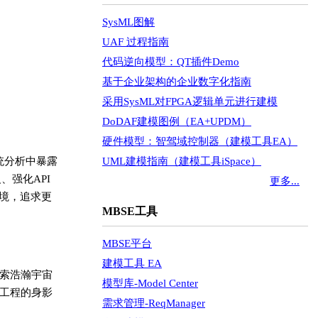
SysML图解
UAF 过程指南
代码逆向模型：QT插件Demo
基于企业架构的企业数字化指南
采用SysML对FPGA逻辑单元进行建模
DoDAF建模图例（EA+UPDM）
硬件模型：智驾域控制器（建模工具EA）
统分析中暴露
UML建模指南（建模工具iSpace）
、强化API
更多...
境，追求更
MBSE工具
MBSE平台
建模工具 EA
索浩瀚宇宙
模型库-Model Center
工程的身影
需求管理-ReqManager