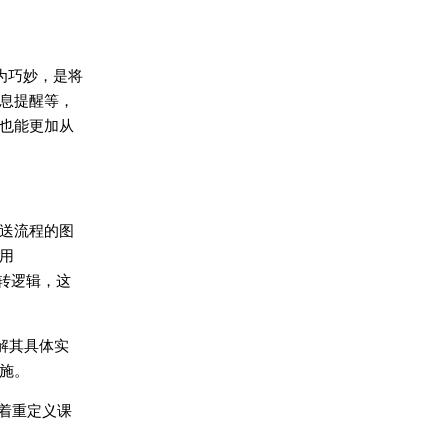
为巧妙，是将
息提醒等，
也能更加从
配送流程的图
用
转逻辑，这
解其具体实
施。
会着重定义课