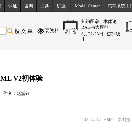
程
认证
咨询
工具
讲座
Model Center
汽车系统工
知识图谱、本体论、
RAG与大模型
要资料
8月22-23日 北京+线
上
sML V2初体验
作者：赵堂钰
2025-4-17
6600
次浏