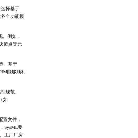
台选择基于
构建各个功能模
现。例如，
决策点等元
模构造。基于
PIM能够顺利
模型规范、
（如
L配置文件，
ysML要
、工厂厂房