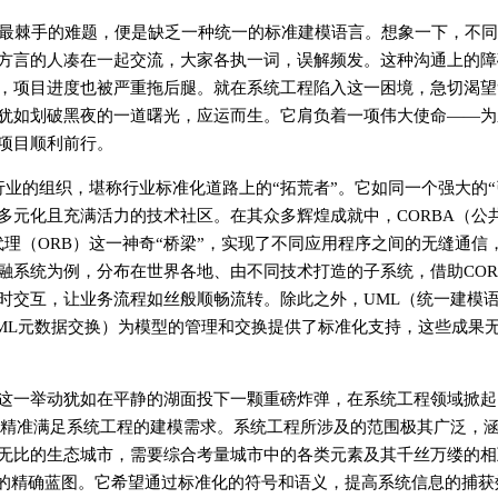
最棘手的难题，便是缺乏一种统一的标准建模语言。想象一下，不同
方言的人凑在一起交流，大家各执一词，误解频发。这种沟通上的障
，项目进度也被严重拖后腿。就在系统工程陷入这一困境，急切渴望“
e，系统建模语言）犹如划破黑夜的一道曙光，应运而生。它肩负着一项伟大使命—
项目顺利前行。
行业的组织，堪称行业标准化道路上的“拓荒者”。它如同一个强大的“
多元化且充满活力的技术社区。在其众多辉煌成就中，CORBA（公
代理（ORB）这一神奇“桥梁”，实现了不同应用程序之间的无缝通信
融系统为例，分布在世界各地、由不同技术打造的子系统，借助COR
时交互，让业务流程如丝般顺畅流转。除此之外，UML（统一建模
XML元数据交换）为模型的管理和交换提供了标准化支持，这些成果
标书，这一举动犹如在平静的湖面投下一颗重磅炸弹，在系统工程领域掀
够精准满足系统工程的建模需求。系统工程所涉及的范围极其广泛，
无比的生态城市，需要综合考量城市中的各类元素及其千丝万缕的相
市”的精确蓝图。它希望通过标准化的符号和语义，提高系统信息的捕