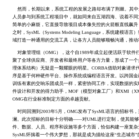
然而，长期以来，系统工程的发展之路却布满了荆棘。其中
人员参与到系统工程项目中，就如同来自五湖四海、说着不同
简单的小麻烦，它直接导致项目成本像失控的火箭般直线飙升
之时，SysML（Systems Modeling Languag
域打造一种通用的交流工具，让各方人员能够顺畅沟通，推动
对象管理组（OMG），这个自1989年成立起便活跃于软件
聚了全球供应商、开发者和最终用户等各方力量，形成了一个
理体系结构）无疑是一颗耀眼的明星。CORBA借助对象请求
序是基于何种硬件平台、操作系统或编程语言开发。以跨国金
训练有素的交响乐团成员一样，紧密协同工作，实现数据的实
件设计和开发的得力助手，MOF（模型对象工厂）和XMI（
OMG在行业标准制定方面的卓越贡献。
时间回溯到2003年5月，OMG发布了SysML语言的招
澜。此次招标的目标十分明确——对UML进行定制，使其能
件、数据、人员、程序和设施等多个方面，恰似构建一座复杂
SysML怀揣着一个伟大梦想，那就是成为描绘这座“生态城