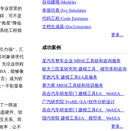
自动建模-Modeler
专业背景的
多级仿真-Sys Simulator
碍，可不是
代码工程-Code Engineer
救星”降临
文档生成器-DocGenerator
—为系统工程领
更多...
成功案例
引力场”，汇
共对象请求代
某汽车整车企业 MBSE工具链和咨询服务
，无论这些程
航天三院某研究所 建模工具、模型库和咨询
BA，能够像
零跑汽车 建模工具EA及服务
语言）成为软
赛力斯 MBSE工具链和培训服务
无一不彰显着
高合汽车研发部门 建模工具EA、WebEA、
广汽研究院 SysML+EA+软件分析设计
起了一阵波
高合汽车研发部门 建模工具EA、WebEA、
涵盖硬件、软
国汽智联 建模工具EA、模型库、WebEA
互关系。而
更多...
获效率，让不