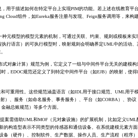
信息，用于描述如何在特定平台上实现PIM的功能。若上述在线教育平
ring Cloud组件，如Eureka服务注册与发现、Feign服务调用等，来
另一种元模型的模型元素的机制，可通过关联、约束、规则或模板来实
流程执行语言）的可执行模型时，映射规则会明确界定UML中的活动、
性。
Computing，企业分布式对象计算）规范为例，它定义了一组与中间件平台无关的建
时，EDOC规范还定义了到特定中间件平台（如EJB）的映射，使得
和可重用性。这些规范涵盖语言（如IDL用于接口规范、UML用于
的映射）、服务（如命名服务、事务服务）、平台（如CORBA）、协议
采集、金融总账规范）等多个方面。
，提案需借助UML和MOF（元对象设施）的扩展机制，比如定义UM
的构造型表示不同类型的传感器和通信设备。在系统建模元素方面，S
设备（硬件）、控制软件、生产数据、操作人员、生产流程（程序）