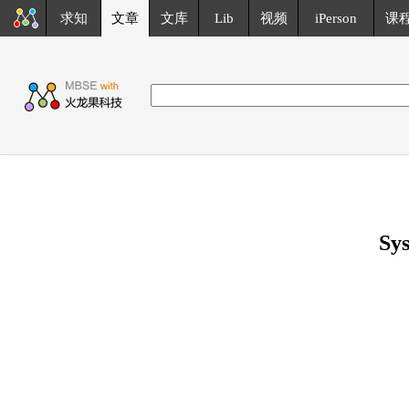
求知
文章
文库
Lib
视频
iPerson
课
Sy