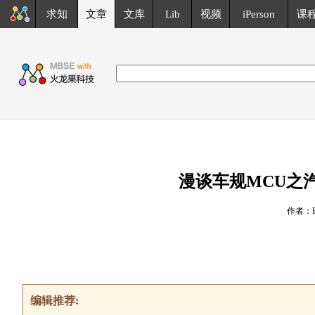
求知
文章
文库
Lib
视频
iPerson
课
漫谈车规MCU之
作者：En
编辑推荐: