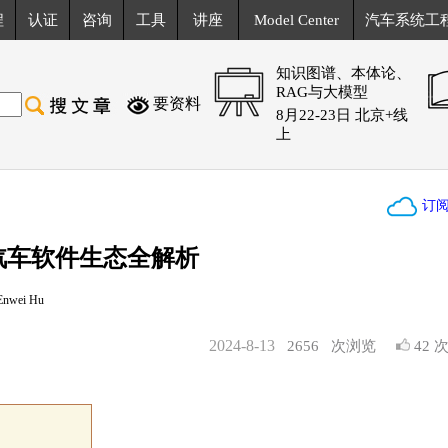
程
认证
咨询
工具
讲座
Model Center
汽车系统工
知识图谱、本体论、
RAG与大模型
要资料
8月22-23日 北京+线
上
订
汽车软件生态全解析
wei Hu
2024-8-13
2656
次浏览
42 