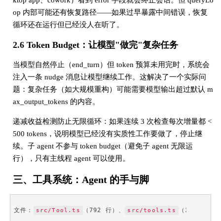
ktop app、cowork）看到 error 字段就会终止会话。但 queryLo
op 内部可能还有恢复路径——如果过早暴露中间错误，恢复
循环还在运行但已经没人在听了。
2.6 Token Budget：让模型"做完"复杂任务
当模型自然停止（end_turn）但 token 预算未用完时，系统会
注入一条 nudge 消息让模型继续工作。这解决了一个实际问
题：复杂任务（如大规模重构）可能需要模型输出超过默认 m
ax_output_tokens 的内容。
递减收益检测防止无限循环：如果连续 3 次检查每次增量都 <
500 tokens，说明模型已经没有实质性工作要做了，停止继
续。子 agent 不参与 token budget（避免子 agent 无限运
行），只有主线程 agent 可以使用。
三、工具系统：Agent 的手与脚
文件：
（792 行）、
（389 行）、
src/Tool.ts
src/tools.ts