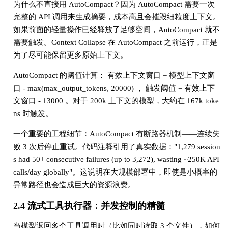
为什么不直接用 AutoCompact？因为 AutoCompact 需要一次
完整的 API 调用来生成摘要，成本高且会摧毁细粒度上下文。
如果前面的轻量操作已经释放了足够空间，AutoCompact 就不
需要触发。Context Collapse 在 AutoCompact 之前运行，正是
为了尽可能保留更多原始上下文。
AutoCompact 的阈值计算： 有效上下文窗口 = 模型上下文窗
口 - max(max_output_tokens, 20000) ， 触发阈值 = 有效上下
文窗口 - 13000 。对于 200k 上下文的模型，大约在 167k toke
ns 时触发。
一个重要的工程细节：AutoCompact 有断路器机制——连续失
败 3 次后停止重试。代码注释引用了真实数据："1,279 session
s had 50+ consecutive failures (up to 3,272), wasting ~250K API
calls/day globally"。这说明在大规模部署中，即使是小概率的
异常路径也会造成巨大的资源浪费。
2.4 流式工具执行器：并发控制的精髓
当模型返回多个工具调用时（比如同时读取 3 个文件），如何