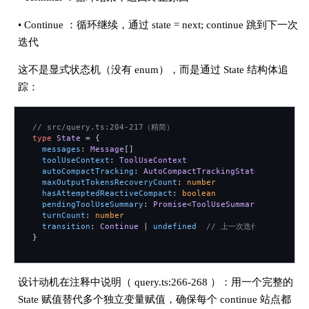
• Continue ：循环继续，通过 state = next; continue 跳到下一次
迭代
这不是显式状态机（没有 enum），而是通过 State 结构体追
踪：
// src/query.ts:204-217（精简）
type
State
= {
messages
:
Message
[]
toolUseContext
:
ToolUseContext
autoCompactTracking
:
AutoCompactTrackingState
|
undefin
maxOutputTokensRecoveryCount
:
number
hasAttemptedReactiveCompact
:
boolean
pendingToolUseSummary
:
Promise
<
ToolUseSummaryMessage
|
n
turnCount
:
number
transition
:
Continue
|
undefined
// 上一次迭代为什么 conti
}
设计动机在注释中说明（ query.ts:266-268 ）：用一个完整的
State 赋值替代多个独立变量赋值，确保每个 continue 站点都