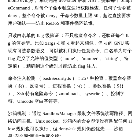
thon3 evil.py 。系统先用 tree-sitter 解析 AST，提取每个 Simpl
eCommand，对每个子命令独立运行权限检查。任何子命令被
deny，整个命令被 deny。子命令数量上限 50，超过直接要求
用户确认——防止 ReDoS 和事件循环饥饿。
只读白名单的 flag 级验证 ：不只检查命令名，还验证每个 fla
g 的值类型。比如 xargs -I 和 -i 看起来相似，但 -i 的 GNU 实
现有可选参数语义，可以被利用执行任意命令。白名单为每个
flag 定义了允许的值类型（ 'none' 、 'number' 、 'string' 、特
定值），精确到这个级别才能防止 flag 注入。
命令注入检测 （ bashSecurity.ts ）：25+ 种检查，覆盖命令替
换（ $() 、反引号）、进程替换（ <() ）、参数替换（ ${}
）、Zsh 特有危险命令（ zmodload 、 syswrite ）、控制字
符、Unicode 空白字符等。
沙箱机制 ：通过 SandboxManager 限制文件系统读写路径、网
络访问主机、Unix socket。沙箱内的命令即使没有匹配任何 al
low 规则也可以执行，但 deny/ask 规则仍然优先——沙箱
是"安全网"而非"免死金牌"。