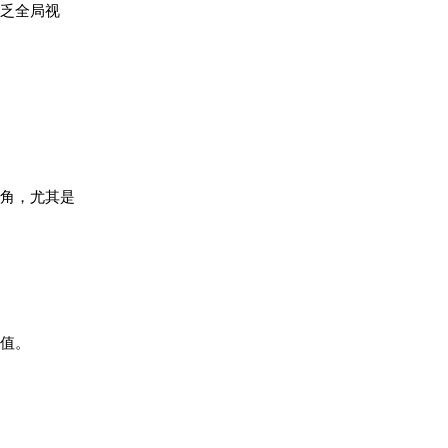
乏全局视
角，尤其是
。
值。