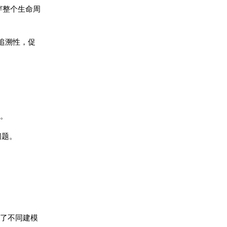
穿整个生命周
追溯性，促
。
问题。
了不同建模