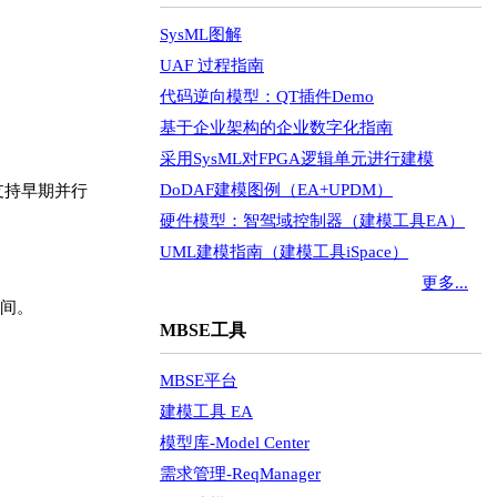
SysML图解
UAF 过程指南
代码逆向模型：QT插件Demo
基于企业架构的企业数字化指南
采用SysML对FPGA逻辑单元进行建模
DoDAF建模图例（EA+UPDM）
支持早期并行
硬件模型：智驾域控制器（建模工具EA）
UML建模指南（建模工具iSpace）
更多...
间。
MBSE工具
MBSE平台
建模工具 EA
模型库-Model Center
需求管理-ReqManager