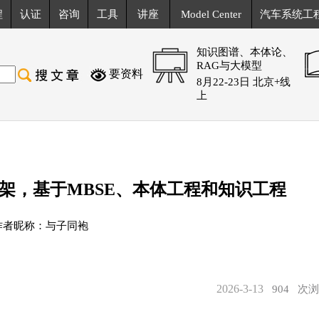
程
认证
咨询
工具
讲座
Model Center
汽车系统工
知识图谱、本体论、
RAG与大模型
要资料
8月22-23日 北京+线
上
架，基于MBSE、本体工程和知识工程
作者昵称：与子同袍
2026-3-13
904
次