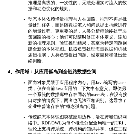
推理是离线的、一次性的，无法处理实时流入的数
据和动态变化的规则。
动态本体依赖增量推理与人在回路。推理不再是批
量处理任务，而是随数据流入和问题提出持续进行
的增量过程。更重要的是，人类分析师始终处于决
策回路的核心：他们可以随时修正本体定义、添加
新的推理规则、验证推理结果，甚至为特定问题创
建全新的本体视图。机器负责处理海量数据和机械
逻辑推演，人类负责提出问题、设定目标和做出最
终判断。
4、作用域：从应用孤岛到全链路数据空间
面向对象局限于应用程序内存。用Java编写的User
类，仅在当前Java应用的上下文中有意义。即便另
一个系统的数据库中存在同名的users表，在没有接
口对接的情况下，两者也无法互相识别。这导致了
企业中普遍存在的“概念孤岛”问题。
传统静态本体试图突破应用边界，活在跨域知识网
络中。RDF/OWL为每个概念分配全局唯一的URI，
理论上支持跨系统、跨机构的知识共享。但在工程