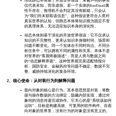
传统静态本体基于开放世界假设：未被声明的事实
仅代表未知，而非虚假。若一个实体的hasEmail属
性不存在，推理机不会判定其没有邮箱，只会认
为“我们尚未获取该信息”。这种假设更符合人类对
真实世界的认知，但静态本体将知识视为固定不变
的真理体系，无法适应知识本身的演化性。
动态本体则基于演化的开放世界假设：它不仅承认
知识的不完整性，更承认知识本身随时间、场景和
问题不断变化。同一个实体在不同时间点、不同分
析任务中，可以拥有不同的属性和关系。本体不是
对世界的“客观终极描述”，而是人类与数据之间
的“动态解释界面”。这种世界观完美适配情报分
析、国防安全、金融风控等问题不确定、数据不完
整、威胁持续演化的复杂环境。
2、核心使命：从封装行为到解释问题
面向对象的核心是行为。其本质思想是封装，将数
据与操作数据的方法绑定，隐藏内部实现，通过对
象间的消息传递完成协作。它关心的是“系统该如何
运转”，目标是构建高效、可复用的软件构件。在面
向对象的世界里，没有行为的对象是没有意义的。