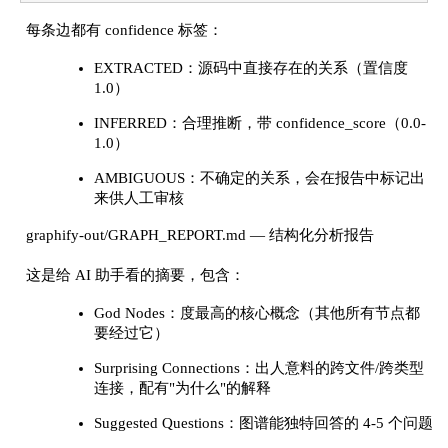
"target"
:
"Response"
,
每条边都有 confidence 标签：
"relation"
:
"imports"
,
EXTRACTED：源码中直接存在的关系（置信度
"confidence"
:
"EXTRACTED"
,
1.0）
"confidence_score"
:
1.0
}
,
INFERRED：合理推断，带 confidence_score（0.0-
1.0）
{
"source"
:
"Attention"
,
AMBIGUOUS：不确定的关系，会在报告中标记出
"target"
:
"Adam"
,
来供人工审核
"relation"
:
"semantically_similar_to"
,
graphify-out/GRAPH_REPORT.md — 结构化分析报告
"confidence"
:
"INFERRED"
,
"confidence_score"
:
0.87
这是给 AI 助手看的摘要，包含：
}
God Nodes：度最高的核心概念（其他所有节点都
]
要经过它）
}
Surprising Connections：出人意料的跨文件/跨类型
连接，配有"为什么"的解释
Suggested Questions：图谱能独特回答的 4-5 个问题