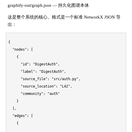
graphify-out/graph.json — 持久化图谱本体
这是整个系统的核心。格式是一个标准 NetworkX JSON 导
出：
{
"nodes"
:
[
{
"id"
:
"DigestAuth"
,
"label"
:
"DigestAuth"
,
"source_file"
:
"src/auth.py"
,
"source_location"
:
"L42"
,
"community"
:
"auth"
}
]
,
"edges"
:
[
{
"source"
:
"DigestAuth"
,