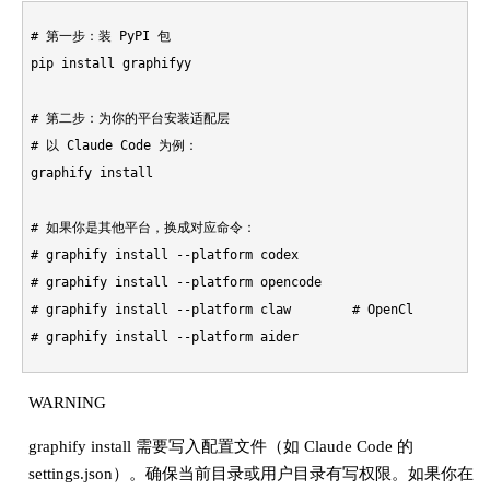
# 第一步：装 PyPI 包

pip install graphifyy

# 第二步：为你的平台安装适配层
# 以 Claude Code 为例：

graphify install

# 如果你是其他平台，换成对应命令：
# graphify install --platform codex
# graphify install --platform opencode
# graphify install --platform claw        # OpenClaw
# graphify install --platform aider
# graphify install --platform droid       # Factory Droid
# graphify install --platform trae
WARNING
# graphify install --platform cursor
graphify install 需要写入配置文件（如 Claude Code 的
# graphify install --platform gemini
settings.json）。确保当前目录或用户目录有写权限。如果你在