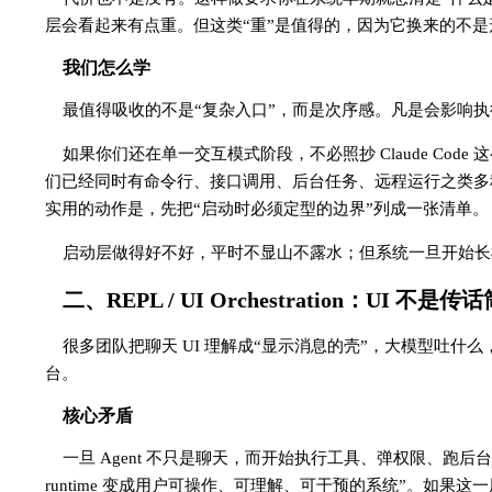
层会看起来有点重。但这类“重”是值得的，因为它换来的不
我们怎么学
最值得吸收的不是“复杂入口”，而是次序感。凡是会影响
如果你们还在单一交互模式阶段，不必照抄 Claude Co
们已经同时有命令行、接口调用、后台任务、远程运行之类多种
实用的动作是，先把“启动时必须定型的边界”列成一张清单。
启动层做得好不好，平时不显山不露水；但系统一旦开始长
二、REPL / UI Orchestration：UI 不是传话
很多团队把聊天 UI 理解成“显示消息的壳”，大模型吐什么，前
台。
核心矛盾
一旦 Agent 不只是聊天，而开始执行工具、弹权限、跑后
runtime 变成用户可操作、可理解、可干预的系统”。如果