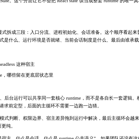
te。这个分层让它不会把 React state 误当成整套 runtime 的
，而是显式拆成三段：入口分流、进程初始化、会话准备。这个顺序看起
式是什么、运行环境是否就绪、当前会话制度是什么、最后由谁承载
eadless 这种宿主
ate，哪些留在更底层状态里
后台运行可以共享同一套核心 runtime，而不是各自长一套逻辑
请求前定型，后面的主循环不需要一边跑一边猜。
式判断、权限边界、宿主差异拖到运行中解决，最后主循环会越来越脏
而更纯。
主，什么是会话，什么是 runtime 公共语义”。如果团队还没有