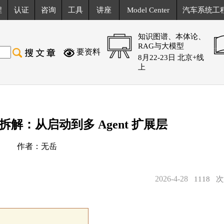
程
认证
咨询
工具
讲座
Model Center
汽车系统工
知识图谱、本体论、
RAG与大模型
要资料
8月22-23日 北京+线
上
 源码拆解：从启动到多 Agent 扩展层
作者：无岳
2026-4-28
1118