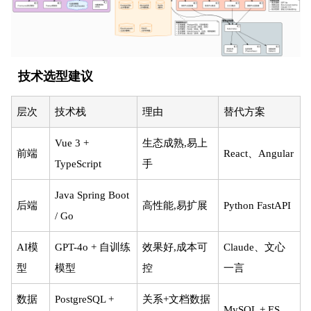
技术选型建议
层次
技术栈
理由
替代方案
Vue 3 +
生态成熟,易上
前端
React、Angular
TypeScript
手
Java Spring Boot
后端
高性能,易扩展
Python FastAPI
/ Go
AI模
GPT-4o + 自训练
效果好,成本可
Claude、文心
型
模型
控
一言
数据
PostgreSQL +
关系+文档数据
MySQL + ES