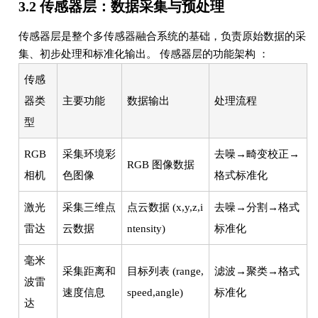
3.2 传感器层：数据采集与预处理
传感器层是整个多传感器融合系统的基础，负责原始数据的采
集、初步处理和标准化输出。 传感器层的功能架构 ：
传感
器类
主要功能
数据输出
处理流程
型
RGB
采集环境彩
去噪→畸变校正→
RGB 图像数据
相机
色图像
格式标准化
激光
采集三维点
点云数据 (x,y,z,i
去噪→分割→格式
雷达
云数据
ntensity)
标准化
毫米
采集距离和
目标列表 (range,
滤波→聚类→格式
波雷
速度信息
speed,angle)
标准化
达