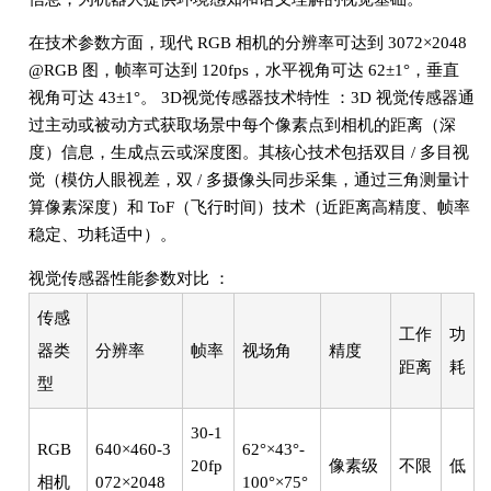
在技术参数方面，现代 RGB 相机的分辨率可达到 3072×2048
@RGB 图，帧率可达到 120fps，水平视角可达 62±1°，垂直
视角可达 43±1°。 3D视觉传感器技术特性 ：3D 视觉传感器通
过主动或被动方式获取场景中每个像素点到相机的距离（深
度）信息，生成点云或深度图。其核心技术包括双目 / 多目视
觉（模仿人眼视差，双 / 多摄像头同步采集，通过三角测量计
算像素深度）和 ToF（飞行时间）技术（近距离高精度、帧率
稳定、功耗适中）。
视觉传感器性能参数对比 ：
传感
工作
功
器类
分辨率
帧率
视场角
精度
距离
耗
型
30-1
RGB
640×460-3
62°×43°-
20fp
像素级
不限
低
相机
072×2048
100°×75°