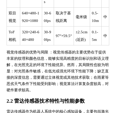
s
双目
640×480-1
30-6
取决于基
0.5-
毫米级
中
视觉
920×1080
0fps
线距离
10m
ToF
320×240-6
30-9
±2.5cm
0.1-
97°×59.5°
中
相机
40×480
0fps
(近距)
5m
视觉传感器的优势与局限 ：视觉传感器的主要优势在于提供
丰富的纹理和颜色信息，能够实现高精度的目标识别和语义理
解，在光照充足的环境下性能优异。然而，其局限性也较为明
显：对光照条件敏感，在低光或强光环境下性能下降；缺乏直
接的深度信息，需要通过立体视觉或其他技术获取；在雨雾等
恶劣天气条件下性能受到影响；视觉算法计算复杂度较高，对
硬件要求较高。
2.2 雷达传感器技术特性与性能参数
雷达传感器作为机器人系统中的核心感知设备，主要包括激光