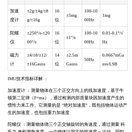
加速
±2g/±4g/±8
16
100-10
±5mg
1mg
度计
g/±16g
位
00Hz
陀螺
±250°/s-±20
16
100-10
0.01-0.1°/√
±1°/s
仪
00°/s
位
00Hz
Hz
磁力
±4/±8/±12/
14
±2.5m
0.0667mGa
50Hz
计
±16Gauss
位
Gauss
uss/LSB
IMU技术指标详解 ：
加速度计 ：测量物体在三个正交方向上的线加速度，基于牛
顿第二定律（F=ma），通过检测内部质量块因加速度产生的
惯性力来工作。它测量的是 "绝对加速度"，既包括物体运动产
生的加速度，也包括重力加速度
陀螺仪 ：测量物体绕三个正交轴旋转的角速度，通过测量 科
氏力 来检测角速度。一个物体以固定的线速度 v 运动，同时