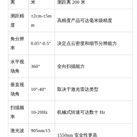
离
米
测距离 200 米
测距精
±2cm-±5m
高精度产品可达毫米级精度
度
m
角分辨
0.05°-0.5°
决定点云密度和细节分辨能力
率
水平视
360°
全向扫描能力
场角
垂直视
10°-40°
取决于激光雷达类型
场角
扫描频
10-20Hz
机械式转速可达数十 Hz
率
激光波
905nm/15
1550nm 安全性更高