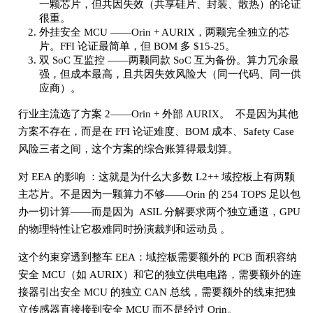
一颗芯片，但共因失效（共享硅片、封装、散热）的论证
很重。
外挂安全 MCU ——Orin + AURIX，两颗完全独立的芯
片。FFI 论证最简单，但 BOM 多 $15-25。
双 SoC 互监控 ——两颗同款 SoC 互为备份。算力冗余最
强，但成本最高，且共因失效风险大（同一代码、同一供
应商）。
行业主流选了方案 2——Orin + 外部 AURIX。 不是因为其他
方案不存在，而是在 FFI 论证难度、BOM 成本、Safety Case
风险三者之间，这个方案的综合账算得最划算。
对 EEA 的影响 ：这就是为什么大多数 L2++ 域控板上有两颗
主芯片。不是因为一颗算力不够——Orin 的 254 TOPS 足以包
办一切计算——而是因为 ASIL 分解要求两个独立通道，GPU
的物理特性让它极难同时扮演裁判和运动员 。
这个约束穿透到整车 EEA：域控板需要额外的 PCB 面积容纳
安全 MCU（如 AURIX）和它的独立供电电路，需要额外的连
接器引出安全 MCU 的独立 CAN 总线，需要额外的线束把独
立传感器直接接到安全 MCU 而不是经过 Orin。