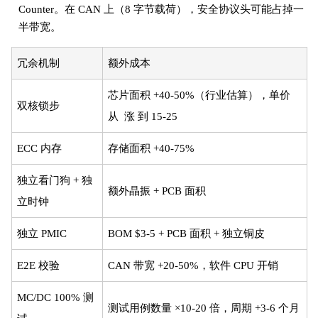
Counter。在 CAN 上（8 字节载荷），安全协议头可能占掉一
半带宽。
冗余机制
额外成本
芯片面积 +40-50%（行业估算），单价
双核锁步
从 涨 到 15-25
ECC 内存
存储面积 +40-75%
独立看门狗 + 独
额外晶振 + PCB 面积
立时钟
独立 PMIC
BOM $3-5 + PCB 面积 + 独立铜皮
E2E 校验
CAN 带宽 +20-50%，软件 CPU 开销
MC/DC 100% 测
测试用例数量 ×10-20 倍，周期 +3-6 个月