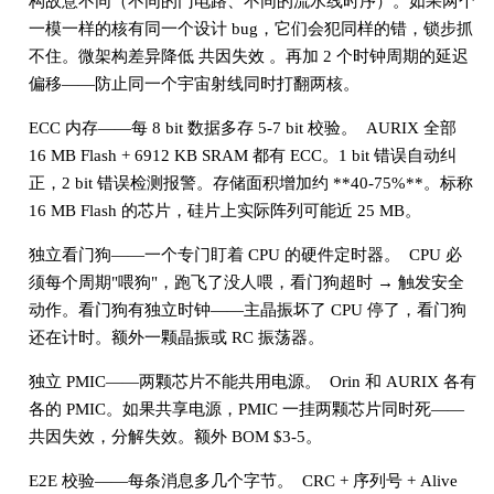
构故意不同（不同的门电路、不同的流水线时序）。如果两个
一模一样的核有同一个设计 bug，它们会犯同样的错，锁步抓
不住。微架构差异降低 共因失效 。再加 2 个时钟周期的延迟
偏移——防止同一个宇宙射线同时打翻两核。
ECC 内存——每 8 bit 数据多存 5-7 bit 校验。 AURIX 全部
16 MB Flash + 6912 KB SRAM 都有 ECC。1 bit 错误自动纠
正，2 bit 错误检测报警。存储面积增加约 **40-75%**。标称
16 MB Flash 的芯片，硅片上实际阵列可能近 25 MB。
独立看门狗——一个专门盯着 CPU 的硬件定时器。 CPU 必
须每个周期"喂狗"，跑飞了没人喂，看门狗超时 → 触发安全
动作。看门狗有独立时钟——主晶振坏了 CPU 停了，看门狗
还在计时。额外一颗晶振或 RC 振荡器。
独立 PMIC——两颗芯片不能共用电源。 Orin 和 AURIX 各有
各的 PMIC。如果共享电源，PMIC 一挂两颗芯片同时死——
共因失效，分解失效。额外 BOM $3-5。
E2E 校验——每条消息多几个字节。 CRC + 序列号 + Alive