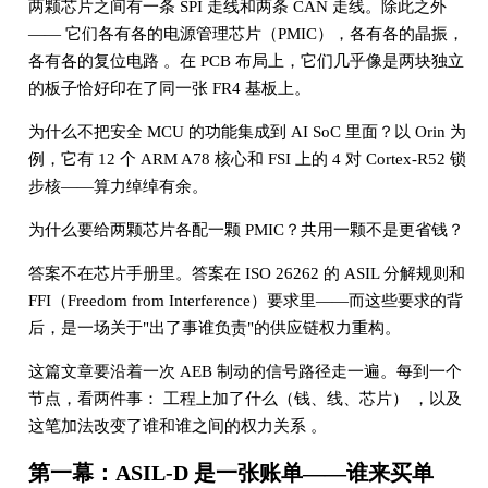
两颗芯片之间有一条 SPI 走线和两条 CAN 走线。除此之外
—— 它们各有各的电源管理芯片（PMIC），各有各的晶振，
各有各的复位电路 。在 PCB 布局上，它们几乎像是两块独立
的板子恰好印在了同一张 FR4 基板上。
为什么不把安全 MCU 的功能集成到 AI SoC 里面？以 Orin 为
例，它有 12 个 ARM A78 核心和 FSI 上的 4 对 Cortex-R52 锁
步核——算力绰绰有余。
为什么要给两颗芯片各配一颗 PMIC？共用一颗不是更省钱？
答案不在芯片手册里。答案在 ISO 26262 的 ASIL 分解规则和
FFI（Freedom from Interference）要求里——而这些要求的背
后，是一场关于"出了事谁负责"的供应链权力重构。
这篇文章要沿着一次 AEB 制动的信号路径走一遍。每到一个
节点，看两件事： 工程上加了什么（钱、线、芯片） ，以及
这笔加法改变了谁和谁之间的权力关系 。
第一幕：ASIL-D 是一张账单——谁来买单