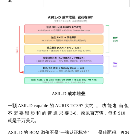
试
ASIL-D 成本堆叠
一颗 ASIL-D capable 的 AURIX TC397 大约 。 功 能 相 当 但
不 需 要 锁 步 和 的 普 通 只 要 3-8。乘以百万辆，每多 $10
就是千万美元。
ASIL-D 的 BOM 溢价不是"一张认证标签"——是硅面积、PCB