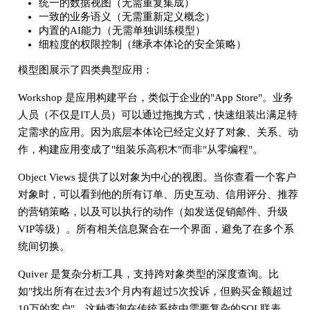
统一的数据视图（无需重复集成）
一致的业务语义（无需重新定义概念）
内置的AI能力（无需单独训练模型）
细粒度的权限控制（继承本体论的安全策略）
模型图展示了四类典型应用：
Workshop 是应用构建平台，类似于企业的"App Store"。业务
人员（不仅是IT人员）可以通过拖拽方式，快速组装出满足特
定需求的应用。因为底层本体论已经定义好了对象、关系、动
作，构建应用变成了"组装乐高积木"而非"从零编程"。
Object Views 提供了以对象为中心的视图。当你查看一个客户
对象时，可以看到他的所有订单、历史互动、信用评分、推荐
的营销策略，以及可以执行的动作（如发送促销邮件、升级
VIP等级）。所有相关信息聚合在一个界面，避免了在多个系
统间切换。
Quiver 是复杂分析工具，支持跨对象类型的深度查询。比
如"找出所有在过去3个月内有超过5次投诉，但购买金额超过
10万的客户"。这种查询在传统系统中需要复杂的SQL联表，