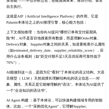
策智能"——不仅分析过去，还能预测未来、推荐行动、甚至
自主执行。
这就是AIP（Artificial Intelligence Platform）的作用。它是
Palantir本体论之上的AI推理引擎，核心能力包括：
上下文感知推理 ：当你向AI提问"哪些订单有交付延期风
险"时，AI不是盲目地搜索所有数据，而是理解Order对象、
Delivery对象、Supplier对象之间的关系，知道要检查什么属性
（如estimated_delivery_date、supplier_reliability_score），应
用什么业务规则（如"距交付期不足3天且供应商可靠性低于
70%"）。
AI能做到这一点，是因为它"看到"了本体论的语义结构。大语
言模型（ LLM
）天然就擅长理解结构化的语义信息——对
象、属性、关系正是它能够理解的"语法"。本体论为AI提供了
一个"企业知识的语法书"。
AI Agent
构建 ：基于本体论，可以快速构建领域专用的智能
体。比如，一个"采购优化Agent"，它理解Supplier、