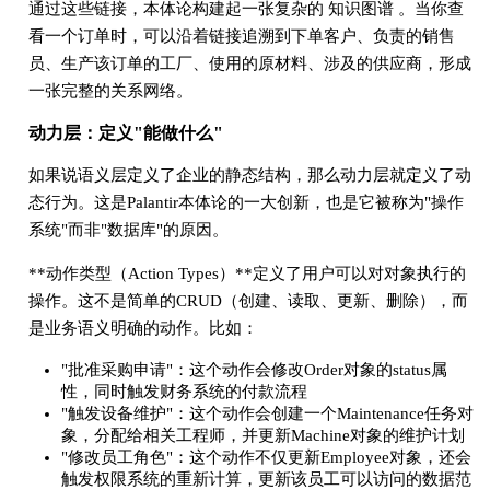
通过这些链接，本体论构建起一张复杂的 知识图谱 。当你查
看一个订单时，可以沿着链接追溯到下单客户、负责的销售
员、生产该订单的工厂、使用的原材料、涉及的供应商，形成
一张完整的关系网络。
动力层：定义"能做什么"
如果说语义层定义了企业的静态结构，那么动力层就定义了动
态行为。这是Palantir本体论的一大创新，也是它被称为"操作
系统"而非"数据库"的原因。
**动作类型（Action Types）**定义了用户可以对对象执行的
操作。这不是简单的CRUD（创建、读取、更新、删除），而
是业务语义明确的动作。比如：
"批准采购申请"：这个动作会修改Order对象的status属
性，同时触发财务系统的付款流程
"触发设备维护"：这个动作会创建一个Maintenance任务对
象，分配给相关工程师，并更新Machine对象的维护计划
"修改员工角色"：这个动作不仅更新Employee对象，还会
触发权限系统的重新计算，更新该员工可以访问的数据范