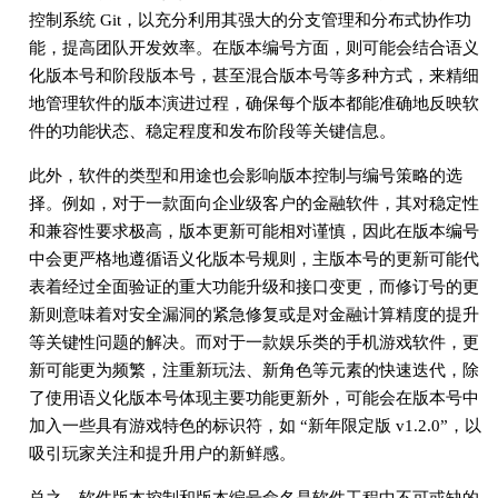
控制系统 Git，以充分利用其强大的分支管理和分布式协作功
能，提高团队开发效率。在版本编号方面，则可能会结合语义
化版本号和阶段版本号，甚至混合版本号等多种方式，来精细
地管理软件的版本演进过程，确保每个版本都能准确地反映软
件的功能状态、稳定程度和发布阶段等关键信息。
此外，软件的类型和用途也会影响版本控制与编号策略的选
择。例如，对于一款面向企业级客户的金融软件，其对稳定性
和兼容性要求极高，版本更新可能相对谨慎，因此在版本编号
中会更严格地遵循语义化版本号规则，主版本号的更新可能代
表着经过全面验证的重大功能升级和接口变更，而修订号的更
新则意味着对安全漏洞的紧急修复或是对金融计算精度的提升
等关键性问题的解决。而对于一款娱乐类的手机游戏软件，更
新可能更为频繁，注重新玩法、新角色等元素的快速迭代，除
了使用语义化版本号体现主要功能更新外，可能会在版本号中
加入一些具有游戏特色的标识符，如 “新年限定版 v1.2.0”，以
吸引玩家关注和提升用户的新鲜感。
总之，软件版本控制和版本编号命名是软件工程中不可或缺的