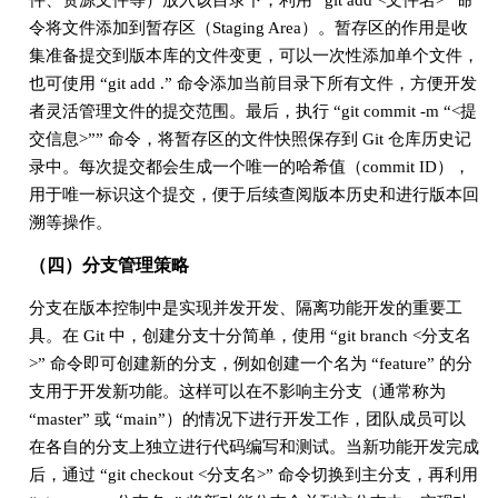
令将文件添加到暂存区（Staging Area）。暂存区的作用是收
集准备提交到版本库的文件变更，可以一次性添加单个文件，
也可使用 “git add .” 命令添加当前目录下所有文件，方便开发
者灵活管理文件的提交范围。最后，执行 “git commit -m “<提
交信息>”” 命令，将暂存区的文件快照保存到 Git 仓库历史记
录中。每次提交都会生成一个唯一的哈希值（commit ID），
用于唯一标识这个提交，便于后续查阅版本历史和进行版本回
溯等操作。
（四）分支管理策略
分支在版本控制中是实现并发开发、隔离功能开发的重要工
具。在 Git 中，创建分支十分简单，使用 “git branch <分支名
>” 命令即可创建新的分支，例如创建一个名为 “feature” 的分
支用于开发新功能。这样可以在不影响主分支（通常称为
“master” 或 “main”）的情况下进行开发工作，团队成员可以
在各自的分支上独立进行代码编写和测试。当新功能开发完成
后，通过 “git checkout <分支名>” 命令切换到主分支，再利用