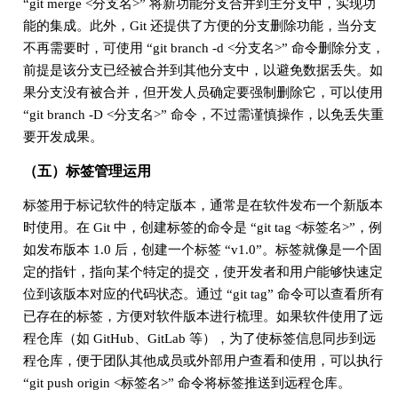
“git merge <分支名>” 将新功能分支合并到主分支中，实现功
能的集成。此外，Git 还提供了方便的分支删除功能，当分支
不再需要时，可使用 “git branch -d <分支名>” 命令删除分支，
前提是该分支已经被合并到其他分支中，以避免数据丢失。如
果分支没有被合并，但开发人员确定要强制删除它，可以使用
“git branch -D <分支名>” 命令，不过需谨慎操作，以免丢失重
要开发成果。
（五）标签管理运用
标签用于标记软件的特定版本，通常是在软件发布一个新版本
时使用。在 Git 中，创建标签的命令是 “git tag <标签名>”，例
如发布版本 1.0 后，创建一个标签 “v1.0”。标签就像是一个固
定的指针，指向某个特定的提交，使开发者和用户能够快速定
位到该版本对应的代码状态。通过 “git tag” 命令可以查看所有
已存在的标签，方便对软件版本进行梳理。如果软件使用了远
程仓库（如 GitHub、GitLab 等），为了使标签信息同步到远
程仓库，便于团队其他成员或外部用户查看和使用，可以执行
“git push origin <标签名>” 命令将标签推送到远程仓库。