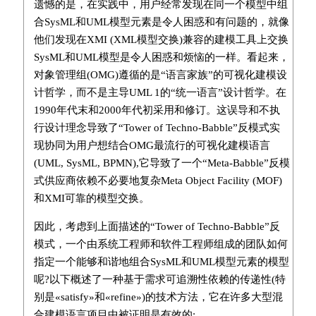
遗憾的是，在实践中，用户经常发现在同一个模型中组
合SysML和UML模型元素是令人困惑和有问题的，就像
他们发现在XMI (XML模型交换)兼容的建模工具上交换
SysML和UML模型是令人困惑和烦恼的一样。看起来，
对象管理组(OMG)遵循的是“语言家族”的可视化建模设
计哲学，而不是主导UML 1的“统一语言”设计哲学。在
1990年代末和2000年代初采用和修订。这误导和不执
行设计理念导致了“Tower of Techno-Babble”反模式实
现协同为用户想结合OMG最流行的可视化建模语言
(UML, SysML, BPMN),它导致了一个“Meta-Babble”反模
式供应商依赖不必要地复杂Meta Object Facility (MOF)
和XMI可靠的模型交换。
因此，考虑到上面描述的“Tower of Techno-Babble”反
模式，一个由系统工程师和软件工程师组成的团队如何
指定一个能够和谐地组合SysML和UML模型元素的模型
呢?以下概述了一种基于需求可追溯性依赖的传递性(特
别是«satisfy»和«refine»)的技术方法，它在许多大型混
合建模语言项目中被证明是有效的: