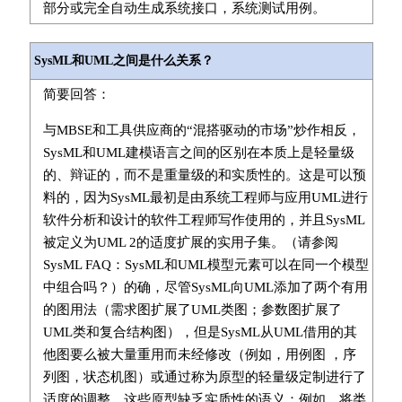
部分或完全自动生成系统接口，系统测试用例。
SysML和UML之间是什么关系？
简要回答：
与MBSE和工具供应商的“混搭驱动的市场”炒作相反，
SysML和UML建模语言之间的区别在本质上是轻量级
的、辩证的，而不是重量级的和实质性的。这是可以预
料的，因为SysML最初是由系统工程师与应用UML进行
软件分析和设计的软件工程师写作使用的，并且SysML
被定义为UML 2的适度扩展的实用子集。（请参阅
SysML FAQ：SysML和UML模型元素可以在同一个模型
中组合吗？）的确，尽管SysML向UML添加了两个有用
的图用法（需求图扩展了UML类图；参数图扩展了
UML类和复合结构图），但是SysML从UML借用的其
他图要么被大量重用而未经修改（例如，用例图 ，序
列图，状态机图）或通过称为原型的轻量级定制进行了
适度的调整，这些原型缺乏实质性的语义：例如，将类