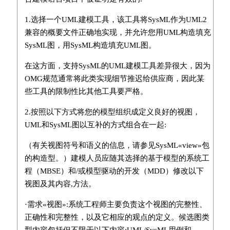
1.选择一个UML建模工具，该工具将SysML作为UML2
兼容的概要文件正确地实现，并允许您用UML构造填充
SysML图，用SysML构造填充UML图。
在这方面，支持SysML的UML建模工具差异很大，因为
OMG规范通常将此类实现细节推迟给供应商，因此某
些工具的限制性比其他工具要严格。
2.按照以下方式将您的模型组织成定义良好的视图，
UML和SysML图以互补的方式组合在一起:
（有关视图符号和语义的信息，请参见SysML«view»包
的构造型。）建模人员应随其选择的基于模型的系统工
程（MBSE）和/或模型驱动的开发（MDD）修改以下
视图及其内容,方法。
·需求«视图»:系统工程师主要负责这个视图的完整性、
正确性和完整性，以及它相应的观点的定义。候选图类
型内容包括但不限于以下内容:UML/SysML用例和