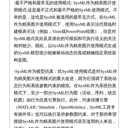
·最不严格和最常见的使用模式- SysML作为精美图片使
用模式:这是最不正式和最不严格的SysML使用模式。不
幸的是，这也是SysML被滥用的最常见方式。在SysML
作为精美图片使用模式下，使用SysML表示法代替临时
建模表示法（例如，Visio或PowerPoint绘图），但是对
SysML格式良好及其潜在的可模拟和可执行语义的关注
相对较少。因此，以SysML作为精美图片使用模式生成
的SysML模型很少能够驱动动态仿真或精确指定系统架
构蓝图。
·SysML作为模型仿真：此SysML使用模式是对SysML作
为精美图片使用模式的重大改进，因为它强调了系统动
态行为和系统参数约束的模拟。在SysML作为系统仿真
模式下，至少一部分SysML行为图（活动，序列，状态
机图）由行为仿真引擎执行。此外，约束传播引擎
（MATLAB / Simulink，OpenModelica，SysML工具专
有插件等）也可以执行某些参数图约束。对于那些希望
摆脱SysML作为精美图片使用模式语言滥用的人来说，