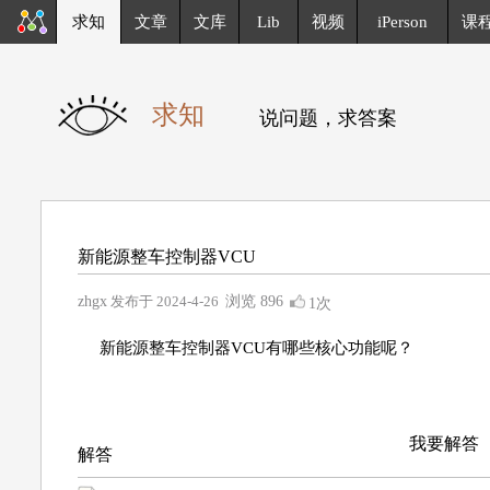
求知
文章
文库
Lib
视频
iPerson
课
求知
说问题，求答案
新能源整车控制器VCU
zhgx
发布于 2024-4-26
浏览
896
1次
新能源整车控制器VCU有哪些核心功能呢？
我要解答
解答