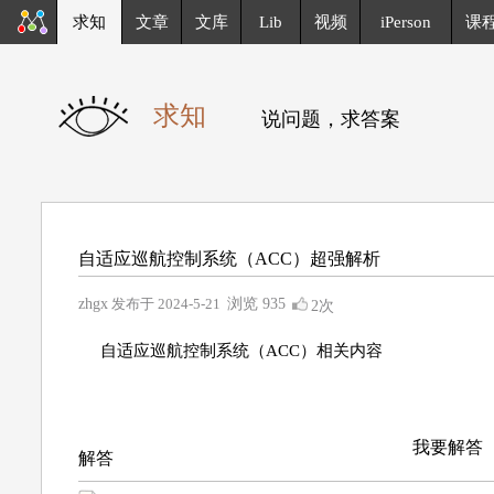
求知
文章
文库
Lib
视频
iPerson
课
求知
说问题，求答案
自适应巡航控制系统（ACC）超强解析
zhgx
发布于 2024-5-21
浏览
935
2次
自适应巡航控制系统（ACC）相关内容
我要解答
解答