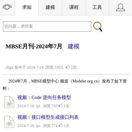
求知
建模
课程
工具
MBSE月刊-2024年7月
建模
zhgx
发布于 2024-7-18
浏览
1015
2次
2024年7月，MBSE模型中心 频道（Modeler.org.cn）发布了如下资
料：
视频：Code 逆向任务模型
2024-7-18 lpt 浏览 763
1次
视频：接口模型生成接口列表
2024-7-18 lpt 浏览 774
1次