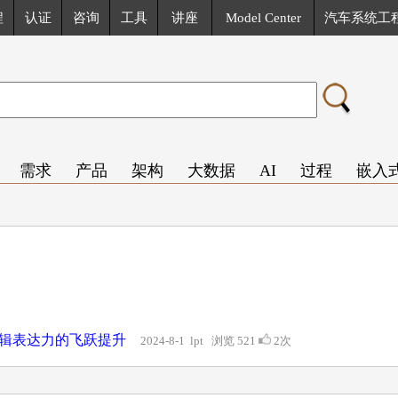
程
认证
咨询
工具
讲座
Model Center
汽车系统工
需求
产品
架构
大数据
AI
过程
嵌入
辑表达力的飞跃提升
2024-8-1 lpt 浏览 521
2次