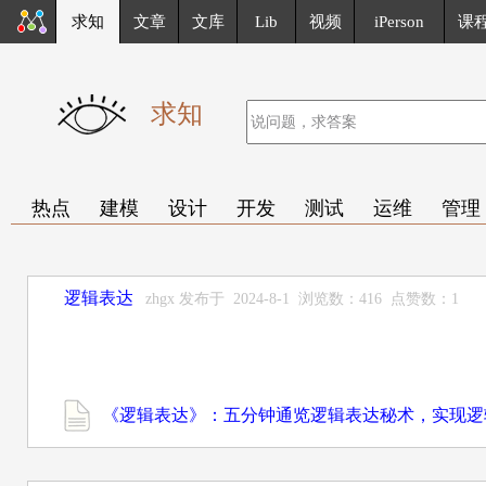
求知
文章
文库
Lib
视频
iPerson
课
求知
热点
建模
设计
开发
测试
运维
管理
逻辑表达
zhgx 发布于 2024-8-1 浏览数：416 点赞数：1
《逻辑表达》：五分钟通览逻辑表达秘术，实现逻