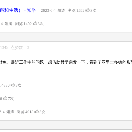
和生活） - 知乎
2023-6-4 俎涛 浏览 1592
3次
6-4 俎涛 浏览 1402
3次
1345 点赞数：3
对象。最近工作中的问题，想借助哲学启发一下，看到了亚里士多德的形
 4830
3次
56
7次
-6-4 俎涛 浏览 4018
3次