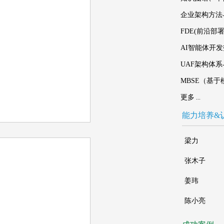
企业架构方法与实
FDE(前沿部署
AI智能体开发技
UAF架构体系与
MBSE（基于
更多
...
能力培养&