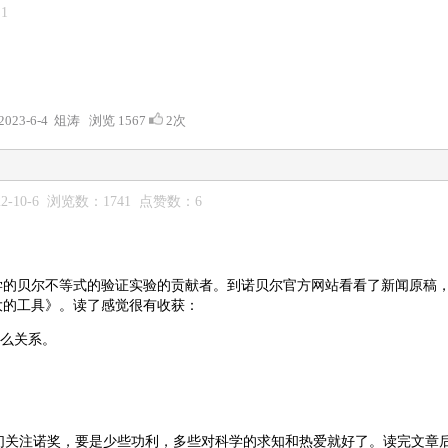
1
2023-6-4 俎涛 浏览 1567
2次
2-10-6 浏览数：1741 点赞数：6
力学的贝尔不等式的验证实验的贡献者。到诺贝尔官方网站看看了新闻原稿
大的工具》。读了感觉很有收获：
什么关系。
。
们关注诺奖，要是少些功利，多些对科学的求知和热爱就好了。读完文章