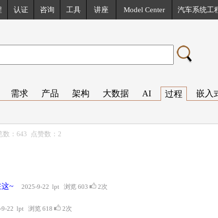
程
认证
咨询
工具
讲座
Model Center
汽车系统工
需求
产品
架构
大数据
AI
嵌入
过程
 浏览数：643 点赞数：2
这~
2025-9-22 lpt 浏览 603
2次
-9-22 lpt 浏览 618
2次