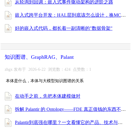
从轮询到回调：嵌入式事件驱动架构的进阶之路
嵌入式跨平台开发：HAL层到底该怎么设计，换MCU才能不重写？
好的嵌入式代码，都长着一副清晰的"数据骨架"
知识图谱、GraphRAG、Palant
zhgx 发布于 2026-6-22 浏览数：424 点赞数：1
本体是什么，本体与大模型知识图谱的关系
在动手之前，先把本体建模做对
拆解 Palantir 的 Ontology——FDE 真正值钱的东西不是写代码，是给数据穿上业务的衣服
Palantir到底强在哪里？一文看懂它的产品、技术与服务体系