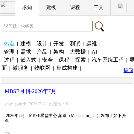
求知
建模
课程
工具
热点
建模
设计
开发
测试
运维
|
|
|
|
|
|
管理
需求
产品
架构
大数据
AI
|
|
|
|
|
|
过程
嵌入式
安全
课程
探索
汽车系统工程
|
|
|
|
|
|
面
微服务
物联网
集成构建
|
|
|
|
提问
MBSE月刊-2026年7月
zhgx 发布于 2026-7-22 浏览数：81
2026年7月，MBSE模型中心 频道（Modeler.org.cn）发布了如下资
料：