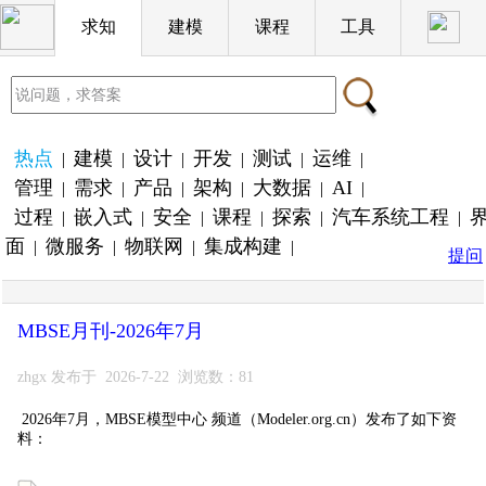
求知
建模
课程
工具
热点
建模
设计
开发
测试
运维
|
|
|
|
|
|
管理
需求
产品
架构
大数据
AI
|
|
|
|
|
|
过程
嵌入式
安全
课程
探索
汽车系统工程
|
|
|
|
|
|
面
微服务
物联网
集成构建
|
|
|
|
提问
MBSE月刊-2026年7月
zhgx 发布于 2026-7-22 浏览数：81
2026年7月，MBSE模型中心 频道（Modeler.org.cn）发布了如下资
料：