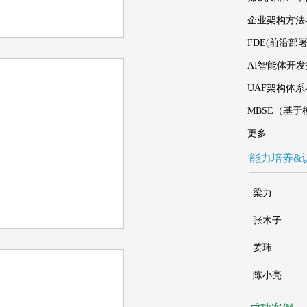
企业架构方法与实
FDE(前沿部署
AI智能体开发技
UAF架构体系与
MBSE（基于
更多
...
能力培养&