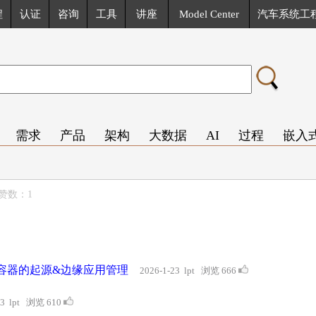
程
认证
咨询
工具
讲座
Model Center
汽车系统工
需求
产品
架构
大数据
AI
过程
嵌入
点赞数：1
缘容器的起源&边缘应用管理
2026-1-23 lpt 浏览 666
23 lpt 浏览 610