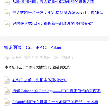
从轮询到回调：嵌入式事件驱动架构的进阶之路
嵌入式跨平台开发：HAL层到底该怎么设计，换MCU才能不重写？
好的嵌入式代码，都长着一副清晰的"数据骨架"
知识图谱、GraphRAG、Palant
zhgx 发布于 2026-6-22 浏览数：424 点赞数：1
本体是什么，本体与大模型知识图谱的关系
在动手之前，先把本体建模做对
拆解 Palantir 的 Ontology——FDE 真正值钱的东西不是写代码，是给数据穿上业务的衣服
Palantir到底强在哪里？一文看懂它的产品、技术与服务体系