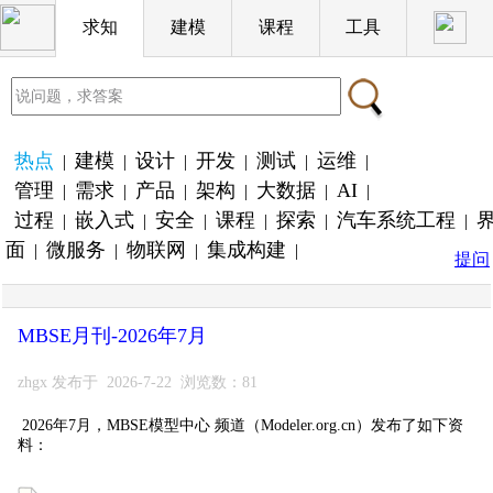
求知
建模
课程
工具
热点
建模
设计
开发
测试
运维
|
|
|
|
|
|
管理
需求
产品
架构
大数据
AI
|
|
|
|
|
|
过程
嵌入式
安全
课程
探索
汽车系统工程
|
|
|
|
|
|
面
微服务
物联网
集成构建
|
|
|
|
提问
MBSE月刊-2026年7月
zhgx 发布于 2026-7-22 浏览数：81
2026年7月，MBSE模型中心 频道（Modeler.org.cn）发布了如下资
料：